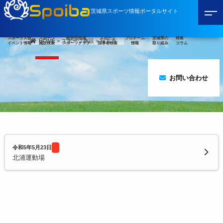
Spoiba
茨城県スポーツ情報ポータルサイト
スポーツ大会
スポーツ
総合型地域
スポーツ
プロチーム
茨城県の
特集・
HOME
>
スポーツ施設
>
行方市
イベント情報
施設検索
スポーツクラブ
指導者検索
情報
取り組み
コラム
お問い合わせ
令和5年5月23日
北浦運動場