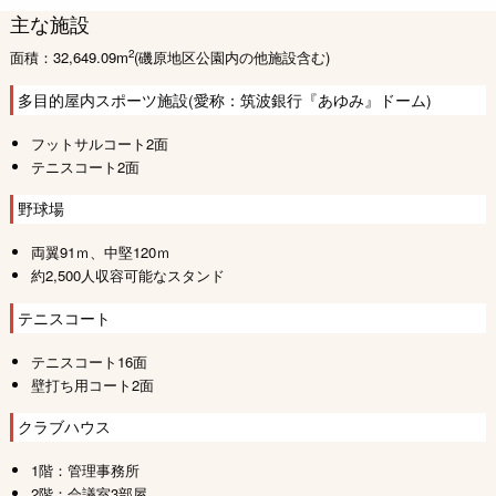
主な施設
2
面積：32,649.09m
(磯原地区公園内の他施設含む)
多目的屋内スポーツ施設(愛称：筑波銀行『あゆみ』ドーム)
フットサルコート2面
テニスコート2面
野球場
両翼91ｍ、中堅120ｍ
約2,500人収容可能なスタンド
テニスコート
テニスコート16面
壁打ち用コート2面
クラブハウス
1階：管理事務所
2階：会議室3部屋