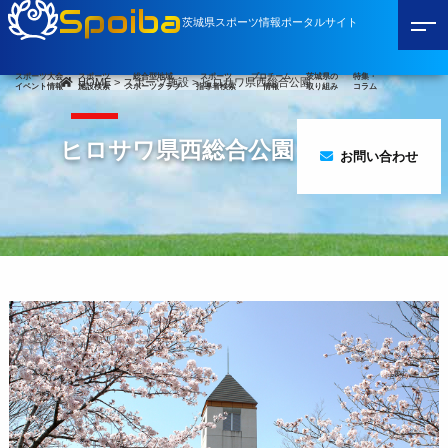
Spoiba
茨城県スポーツ情報ポータルサイト
スポーツ大会
スポーツ
総合型地域
スポーツ
プロチーム
茨城県の
特集・
HOME
>
スポーツ施設
>
ヒロサワ県西総合公園
イベント情報
施設検索
スポーツクラブ
指導者検索
情報
取り組み
コラム
ヒロサワ県西総合公園
お問い合わせ