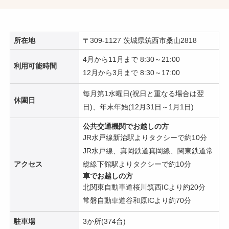
所在地
〒309-1127 茨城県筑西市桑山2818
4月から11月まで 8:30～21:00
利用可能時間
12月から3月まで 8:30～17:00
毎月第1水曜日(祝日と重なる場合は翌
休園日
日)、年末年始(12月31日～1月1日)
公共交通機関でお越しの方
JR水戸線新治駅よりタクシーで約10分
JR水戸線、真岡鉄道真岡線、関東鉄道常
アクセス
総線下館駅よりタクシーで約10分
車でお越しの方
北関東自動車道桜川筑西ICより約20分
常磐自動車道谷和原ICより約70分
駐車場
3か所(374台)