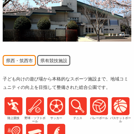
県西・筑西市
県有競技施設
子ども向けの遊び場から本格的なスポーツ施設まで、地域コミ
ュニティの向上を目指して整備された総合公園です。
陸上競技
野球・ソフトボ
サッカー
テニス
バレーボール
バスケットボー
ール
ル