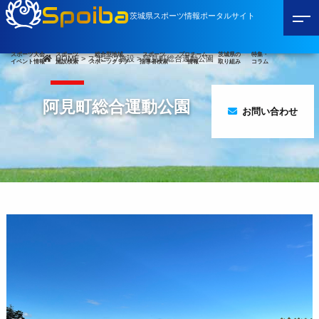
Spoiba
茨城県スポーツ情報ポータルサイト
スポーツ大会
スポーツ
総合型地域
スポーツ
プロチーム
茨城県の
特集・
HOME
>
スポーツ施設
>
阿見町総合運動公園
イベント情報
施設検索
スポーツクラブ
指導者検索
情報
取り組み
コラム
阿見町総合運動公園
お問い合わせ