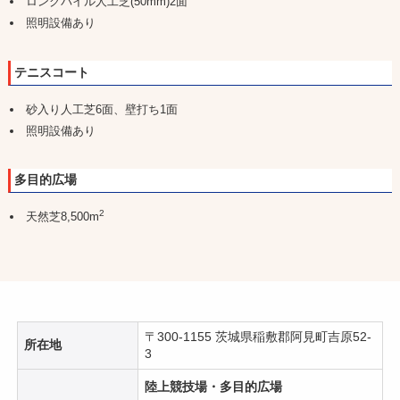
ロングパイル人工芝(50mm)2面
照明設備あり
テニスコート
砂入り人工芝6面、壁打ち1面
照明設備あり
多目的広場
2
天然芝8,500m
〒300-1155 茨城県稲敷郡阿見町吉原52-
所在地
3
陸上競技場・多目的広場