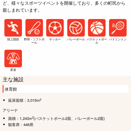
ど、様々なスポーツイベントを開催しており、多くの町民から
親しまれています。
陸上競技
野球・ソフトボ
サッカー
バレーボール
バスケットボー
バドミントン
ール
ル
柔道
主な施設
体育館
2
延床面積：3,015m
アリーナ
2
面積：1,243m
(バスケットボール2面、バレーボール2面)
観客席：446席