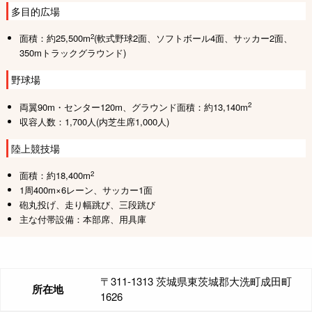
多目的広場
2
面積：約25,500m
(軟式野球2面、ソフトボール4面、サッカー2面、
350mトラックグラウンド)
野球場
2
両翼90m・センター120m、グラウンド面積：約13,140m
収容人数：1,700人(内芝生席1,000人)
陸上競技場
2
面積：約18,400m
1周400m×6レーン、サッカー1面
砲丸投げ、走り幅跳び、三段跳び
主な付帯設備：本部席、用具庫
〒311-1313 茨城県東茨城郡大洗町成田町
所在地
1626