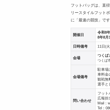
フットバッグは、直径
リースタイルフットボ
に「最速の競技」です
令和8年
開催日
8年8月
日時備考
11日(
つくば
会場
つくば市
駐車場
車料金
会場備考
観戦無
選手と
フット
広報担
問い合わせ
Mail：w
Tel：08