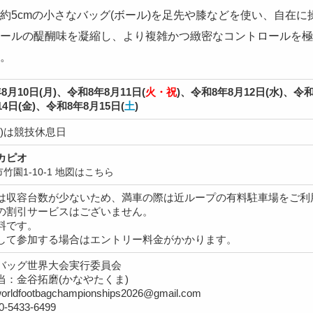
約5cmの小さなバッグ(ボール)を足先や膝などを使い、自在に
ールの醍醐味を凝縮し、より複雑かつ緻密なコントロールを極
。
8月10日(月)、令和8年8月11日(
火・祝
)、令和8年8月12日(水)、令和
14日(金)、令和8年8月15日(
土
)
火)は競技休息日
カピオ
竹園1-10-1
地図はこちら
は収容台数が少ないため、満車の際は近ループの有料駐車場をご利
の割引サービスはございません。
料です。
して参加する場合はエントリー料金がかかります。
バッグ世界大会実行委員会
当：金谷拓磨(かなやたくま)
orldfootbagchampionships2026@gmail.com
0-5433-6499