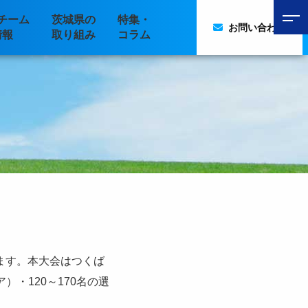
チーム
茨城県の
特集・
お問い合わせ
情報
取り組み
コラム
ます。本大会はつくば
・120～170名の選