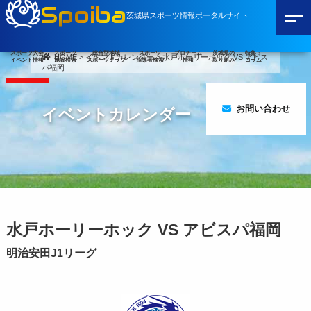
Spoiba
茨城県スポーツ情報ポータルサイト
スポーツ大会
スポーツ
総合型地域
スポーツ
プロチーム
茨城県の
特集・
HOME
>
イベントカレンダー
>
水戸ホーリーホック VS アビス
イベント情報
施設検索
スポーツクラブ
指導者検索
情報
取り組み
コラム
パ福岡
お問い合わせ
イベントカレンダー
水戸ホーリーホック VS アビスパ福岡
明治安田J1リーグ