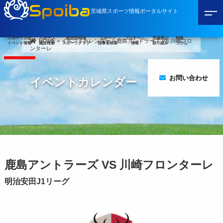
Spoiba
茨城県スポーツ情報ポータルサイト
スポーツ大会
スポーツ
総合型地域
スポーツ
プロチーム
茨城県の
特集・
HOME
>
イベントカレンダー
>
鹿島アントラーズ VS 川崎フロ
イベント情報
施設検索
スポーツクラブ
指導者検索
情報
取り組み
コラム
ンターレ
お問い合わせ
イベントカレンダー
鹿島アントラーズ VS 川崎フロンターレ
明治安田J1リーグ