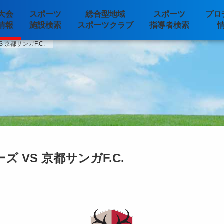
大会
スポーツ
総合型地域
スポーツ
プロ
情報
施設検索
スポーツクラブ
指導者検索
 京都サンガF.C.
 VS 京都サンガF.C.