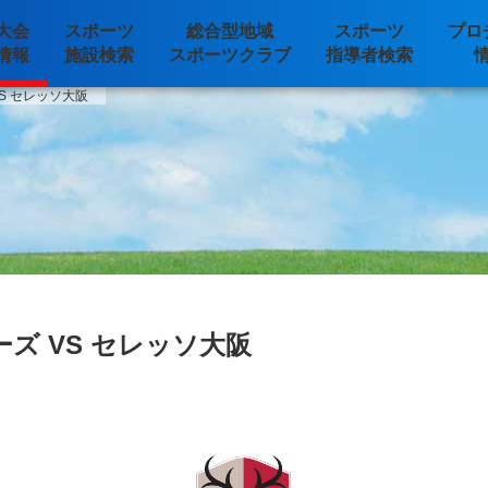
大会
スポーツ
総合型地域
スポーツ
プロ
情報
施設検索
スポーツクラブ
指導者検索
S セレッソ大阪
ズ VS セレッソ大阪