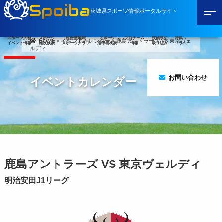
Spoiba
茨城県スポーツ情報ポータルサイト
スポーツ大会
スポーツ
総合型地域
スポーツ
プロチーム
茨城県の
特集・
HOME
>
イベントカレンダー
>
鹿島アントラーズ VS 東京ヴェ
イベント情報
施設検索
スポーツクラブ
指導者検索
情報
取り組み
コラム
ルディ
お問い合わせ
イベントカレンダー
鹿島アントラーズ VS 東京ヴェルディ
明治安田J1リーグ