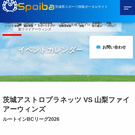
Spoiba
茨城県スポーツ情報ポータルサイト
スポーツ大会
スポーツ
総合型地域
スポーツ
プロチーム
茨城県の
特集・
HOME
>
イベントカレンダー
>
茨城アストロプラネッツ VS 山
イベント情報
施設検索
スポーツクラブ
指導者検索
情報
取り組み
コラム
梨ファイアーウィンズ
お問い合わせ
イベントカレンダー
茨城アストロプラネッツ VS 山梨ファイ
アーウィンズ
ルートインBCリーグ2026