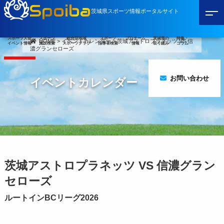
Spoiba
茨城県スポーツ情報ポータルサイト
スポーツ大会
スポーツ
総合型地域
スポーツ
プロチーム
茨城県の
特集・
HOME
>
イベントカレンダー
>
茨城アストロプラネッツ VS 信
イベント情報
施設検索
スポーツクラブ
指導者検索
情報
取り組み
コラム
濃グランセローズ
お問い合わせ
イベントカレンダー
茨城アストロプラネッツ VS 信濃グラン
セローズ
ルートインBCリーグ2026