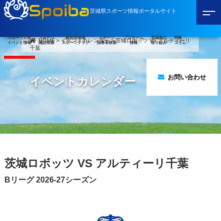
Spoiba
茨城県スポーツ情報ポータルサイト
スポーツ大会
スポーツ
総合型地域
スポーツ
プロチーム
茨城県の
特集・
HOME
>
イベントカレンダー
>
茨城ロボッツ VS アルティーリ
イベント情報
施設検索
スポーツクラブ
指導者検索
情報
取り組み
コラム
千葉
お問い合わせ
イベントカレンダー
茨城ロボッツ VS アルティーリ千葉
Bリーグ 2026-27シーズン