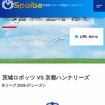
Spoiba
茨城県スポーツ情報ポータルサイト
スポーツ大会
スポーツ
総合型地域
スポーツ
プロチーム
茨城県の
特集・
HOME
>
イベントカレンダー
>
茨城ロボッツ VS 京都ハンナリ
イベント情報
施設検索
スポーツクラブ
指導者検索
情報
取り組み
コラム
ーズ
お問い合わせ
イベントカレンダー
茨城ロボッツ VS 京都ハンナリーズ
Bリーグ 2026-27シーズン