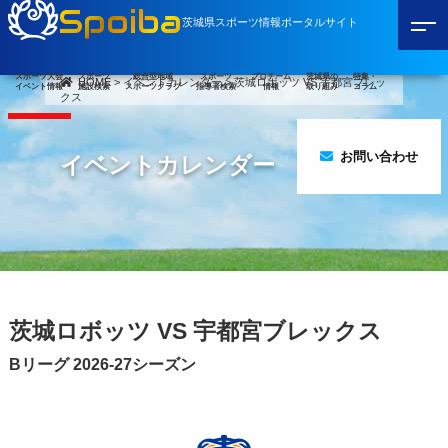
Spoiba
茨城県スポーツ情報ポータルサイト
スポーツ大会
スポーツ
総合型地域
スポーツ
プロチーム
茨城県の
特集・
HOME
>
イベントカレンダー
>
茨城ロボッツ VS 宇都宮ブレッ
イベント情報
施設検索
スポーツクラブ
指導者検索
情報
取り組み
コラム
クス
お問い合わせ
イベントカレンダー
茨城ロボッツ VS 宇都宮ブレックス
Bリーグ 2026-27シーズン