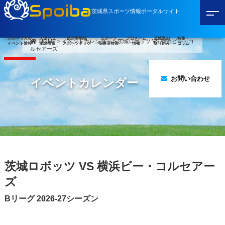
Spoiba
茨城県スポーツ情報ポータルサイト
スポーツ大会
スポーツ
総合型地域
スポーツ
プロチーム
茨城県の
特集・
HOME
>
イベントカレンダー
>
茨城ロボッツ VS 横浜ビー・コ
イベント情報
施設検索
スポーツクラブ
指導者検索
情報
取り組み
コラム
ルセアーズ
お問い合わせ
イベントカレンダー
茨城ロボッツ VS 横浜ビー・コルセアー
ズ
Bリーグ 2026-27シーズン