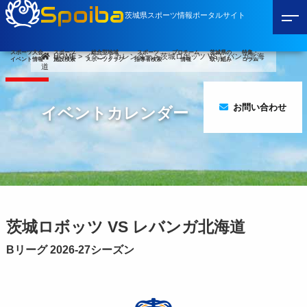
Spoiba
茨城県スポーツ情報ポータルサイト
スポーツ大会
スポーツ
総合型地域
スポーツ
プロチーム
茨城県の
特集・
HOME
>
イベントカレンダー
>
茨城ロボッツ VS レバンガ北海
イベント情報
施設検索
スポーツクラブ
指導者検索
情報
取り組み
コラム
道
お問い合わせ
イベントカレンダー
茨城ロボッツ VS レバンガ北海道
Bリーグ 2026-27シーズン