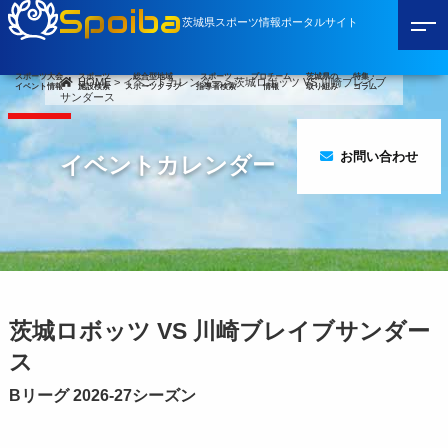
Spoiba
茨城県スポーツ情報ポータルサイト
スポーツ大会
スポーツ
総合型地域
スポーツ
プロチーム
茨城県の
特集・
HOME
>
イベントカレンダー
>
茨城ロボッツ VS 川崎ブレイブ
イベント情報
施設検索
スポーツクラブ
指導者検索
情報
取り組み
コラム
サンダース
お問い合わせ
イベントカレンダー
茨城ロボッツ VS 川崎ブレイブサンダー
ス
Bリーグ 2026-27シーズン