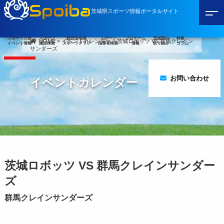
Spoiba
茨城県スポーツ情報ポータルサイト
スポーツ大会
スポーツ
総合型地域
スポーツ
プロチーム
茨城県の
特集・
HOME
>
イベントカレンダー
>
茨城ロボッツ VS 群馬クレイン
イベント情報
施設検索
スポーツクラブ
指導者検索
情報
取り組み
コラム
サンダーズ
お問い合わせ
イベントカレンダー
茨城ロボッツ VS 群馬クレインサンダー
ズ
群馬クレインサンダーズ