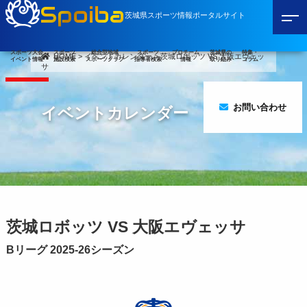
Spoiba
茨城県スポーツ情報ポータルサイト
スポーツ大会
スポーツ
総合型地域
スポーツ
プロチーム
茨城県の
特集・
HOME
>
イベントカレンダー
>
茨城ロボッツ VS 大阪エヴェッ
イベント情報
施設検索
スポーツクラブ
指導者検索
情報
取り組み
コラム
サ
お問い合わせ
イベントカレンダー
茨城ロボッツ VS 大阪エヴェッサ
Bリーグ 2025-26シーズン