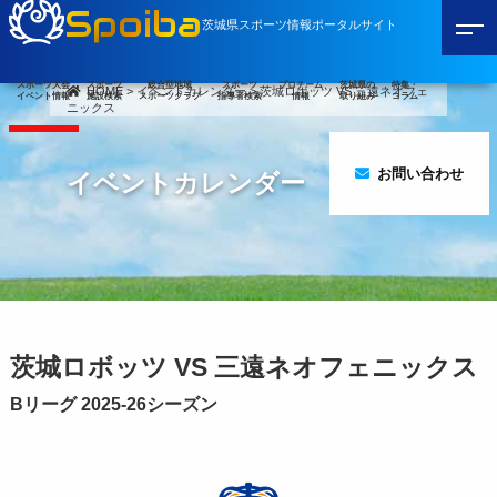
Spoiba
茨城県スポーツ情報ポータルサイト
スポーツ大会
スポーツ
総合型地域
スポーツ
プロチーム
茨城県の
特集・
HOME
>
イベントカレンダー
>
茨城ロボッツ VS 三遠ネオフェ
イベント情報
施設検索
スポーツクラブ
指導者検索
情報
取り組み
コラム
ニックス
お問い合わせ
イベントカレンダー
茨城ロボッツ VS 三遠ネオフェニックス
Bリーグ 2025-26シーズン