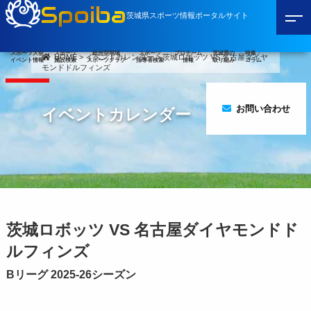
Spoiba
茨城県スポーツ情報ポータルサイト
スポーツ大会
スポーツ
総合型地域
スポーツ
プロチーム
茨城県の
特集・
HOME
>
イベントカレンダー
>
茨城ロボッツ VS 名古屋ダイヤ
イベント情報
施設検索
スポーツクラブ
指導者検索
情報
取り組み
コラム
モンドドルフィンズ
お問い合わせ
イベントカレンダー
茨城ロボッツ VS 名古屋ダイヤモンドド
ルフィンズ
Bリーグ 2025-26シーズン