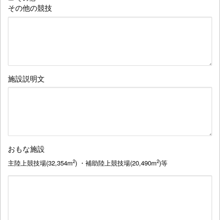
その他の競技
施設説明文
おもな施設
2
2
主陸上競技場(32,354m
) ・補助陸上競技場(20,490m
)等