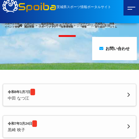
Spoiba
茨城県スポーツ情報ポータルサイト
スポーツ大会
スポーツ
総合型地域
スポーツ
プロチーム
茨城県の
特集・
HOME
>
スポーツ指導者
>
体操
>
シルバーリハビリ体操
イベント情報
施設検索
スポーツクラブ
指導者検索
情報
取り組み
コラム
お問い合わせ
令和8年1月7日
中田 なつ江
令和7年3月24日
黒崎 映子