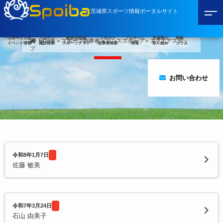
Spoiba
茨城県スポーツ情報ポータルサイト
スポーツ大会
スポーツ
総合型地域
スポーツ
プロチーム
茨城県の
特集・
HOME
>
スポーツ指導者
>
ダンススポーツ
>
スクエアステッ
イベント情報
施設検索
スポーツクラブ
指導者検索
情報
取り組み
コラム
プ
お問い合わせ
令和8年1月7日
佐藤 敏美
令和7年3月24日
石山 由美子