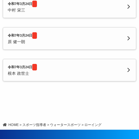
令和7年3月24日
中村 栄三
令和7年3月24日
原 健一朗
令和7年3月24日
根本 政世士
HOME
>
スポーツ指導者
>
ウォータースポーツ
>
ローイング