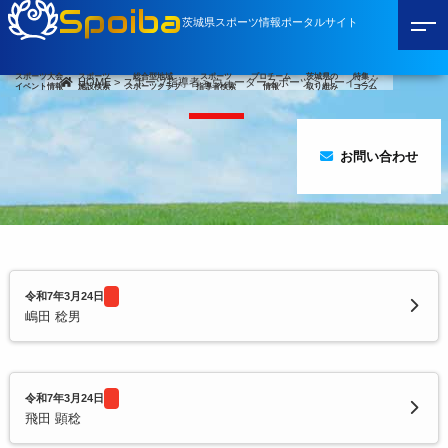
Spoiba
茨城県スポーツ情報ポータルサイト
スポーツ大会
スポーツ
総合型地域
スポーツ
プロチーム
茨城県の
特集・
HOME
>
スポーツ指導者
>
ウォータースポーツ
>
ローイング
イベント情報
施設検索
スポーツクラブ
指導者検索
情報
取り組み
コラム
お問い合わせ
令和7年3月24日
嶋田 稔男
令和7年3月24日
飛田 顕稔