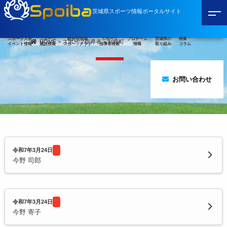
Spoiba
茨城県スポーツ情報ポータルサイト
スポーツ大会
スポーツ
総合型地域
スポーツ
プロチーム
茨城県の
特集・
HOME
>
スポーツ指導者
>
利根町
イベント情報
施設検索
スポーツクラブ
指導者検索
情報
取り組み
コラム
お問い合わせ
令和7年3月24日
今野 司郎
令和7年3月24日
今野 寄子