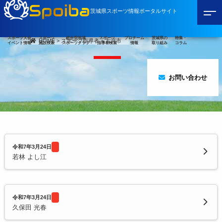
Spoiba
茨城県スポーツ情報ポータルサイト
スポーツ大会
スポーツ
総合型地域
スポーツ
プロチーム
茨城県の
特集・
HOME
>
スポーツ指導者
>
古河市
イベント情報
施設検索
スポーツクラブ
指導者検索
情報
取り組み
コラム
お問い合わせ
令和7年3月24日
若林 よし江
令和7年3月24日
久保田 光春