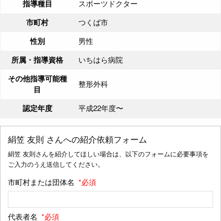
指導種目
スポーツドクター
市町村
つくば市
性別
男性
所属・指導資格
いちはら病院
その他指導可能種
整形外科
目
認定年度
平成22年度〜
絹笠 友則
さんへの紹介依頼フォーム
絹笠 友則さんを紹介してほしい場合は、以下のフォームに必要事項を
ご入力のうえ送信してください。
市町村または団体名
*必須
代表者名
*必須