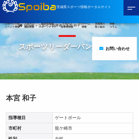
Spoiba
茨城県スポーツ情報ポータルサイト
スポーツ大会
スポーツ
総合型地域
スポーツ
プロチーム
茨城県の
特集・
HOME
>
スポーツ指導者
>
本宮 和子
イベント情報
施設検索
スポーツクラブ
指導者検索
情報
取り組み
コラム
スポーツリーダーバンク
お問い合わせ
本宮 和子
指導種目
ゲートボール
市町村
龍ケ崎市
性別
女性