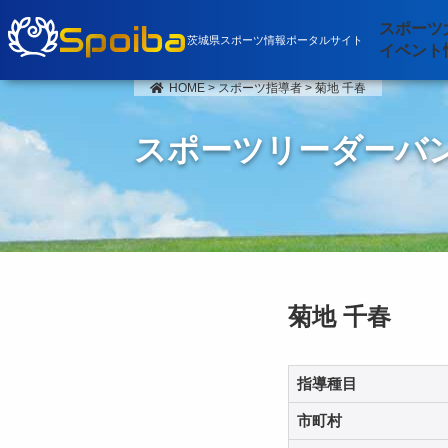
Spoiba
スポーツ
茨城県スポーツ情報ポータルサイト
イベント
HOME
>
スポーツ指導者
>
菊地 千春
スポーツリーダーバ
菊地 千春
指導種目
市町村