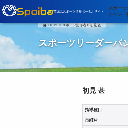
Spoiba
スポーツ
茨城県スポーツ情報ポータルサイト
イベント
HOME
>
スポーツ指導者
>
初見 甚
スポーツリーダーバ
初見 甚
指導種目
市町村