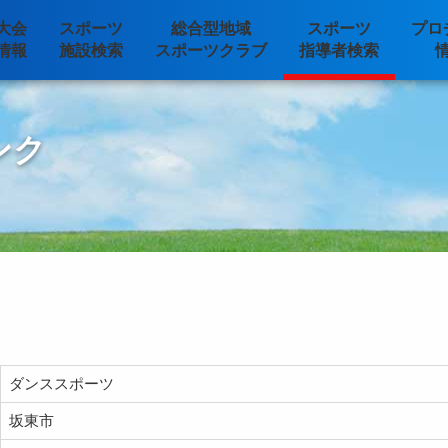
大会
スポーツ
総合型地域
スポーツ
プロ
情報
施設検索
スポーツクラブ
指導者検索
ンク
ダンススポーツ
坂東市