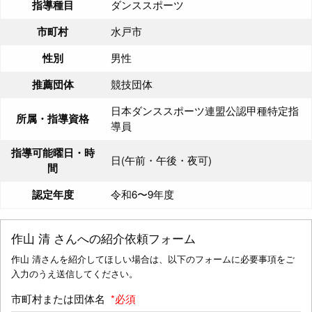
指導種目
ダンススポーツ
市町村
水戸市
性別
男性
推薦団体
競技団体
日本ダンススポーツ連盟公認甲種特定指
所属・指導資格
導員
指導可能曜日・時
日(午前・午後・夜可)
間
認定年度
令和6〜9年度
作山 清
さんへの紹介依頼フォーム
作山 清さんを紹介してほしい場合は、以下のフォームに必要事項をご
入力のうえ送信してください。
市町村または団体名
*必須