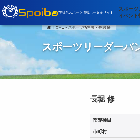
Spoiba
スポーツ
茨城県スポーツ情報ポータルサイト
イベント
HOME
>
スポーツ指導者
>
長堀 修
スポーツリーダーバ
長堀 修
指導種目
市町村