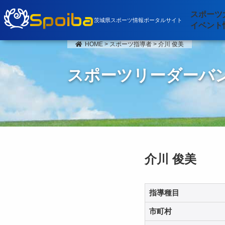
Spoiba
スポーツ
茨城県スポーツ情報ポータルサイト
イベント
HOME
>
スポーツ指導者
>
介川 俊美
スポーツリーダーバ
介川 俊美
指導種目
市町村