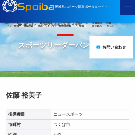
Spoiba
茨城県スポーツ情報ポータルサイト
スポーツ大会
スポーツ
総合型地域
スポーツ
プロチーム
茨城県の
特集・
HOME
>
スポーツ指導者
>
佐藤 裕美子
イベント情報
施設検索
スポーツクラブ
指導者検索
情報
取り組み
コラム
スポーツリーダーバンク
お問い合わせ
佐藤 裕美子
指導種目
ニュースポーツ
市町村
つくば市
性別
女性