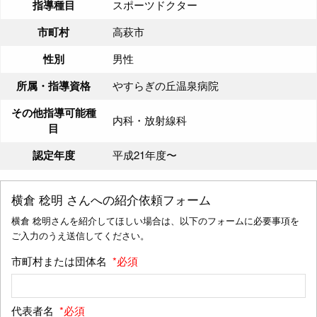
指導種目
スポーツドクター
市町村
高萩市
性別
男性
所属・指導資格
やすらぎの丘温泉病院
その他指導可能種
内科・放射線科
目
認定年度
平成21年度〜
横倉 稔明
さんへの紹介依頼フォーム
横倉 稔明さんを紹介してほしい場合は、以下のフォームに必要事項を
ご入力のうえ送信してください。
市町村または団体名
*必須
代表者名
*必須