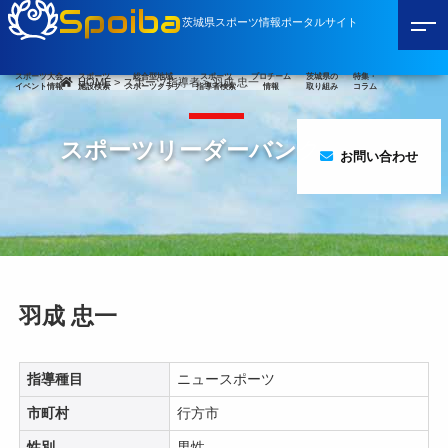
Spoiba
茨城県スポーツ情報ポータルサイト
スポーツ大会
スポーツ
総合型地域
スポーツ
プロチーム
茨城県の
特集・
HOME
>
スポーツ指導者
>
羽成 忠一
イベント情報
施設検索
スポーツクラブ
指導者検索
情報
取り組み
コラム
スポーツリーダーバンク
お問い合わせ
羽成 忠一
指導種目
ニュースポーツ
市町村
行方市
性別
男性