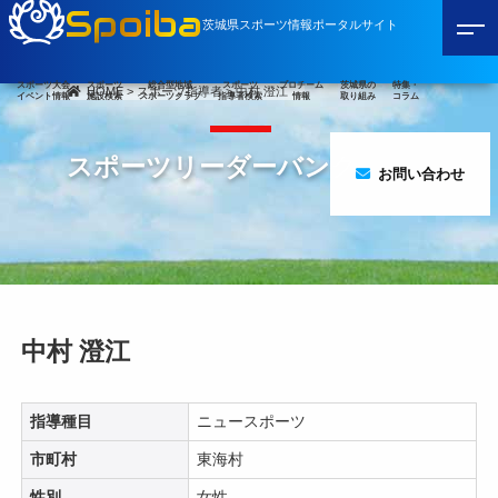
Spoiba
茨城県スポーツ情報ポータルサイト
スポーツ大会
スポーツ
総合型地域
スポーツ
プロチーム
茨城県の
特集・
HOME
>
スポーツ指導者
>
中村 澄江
イベント情報
施設検索
スポーツクラブ
指導者検索
情報
取り組み
コラム
スポーツリーダーバンク
お問い合わせ
中村 澄江
指導種目
ニュースポーツ
市町村
東海村
性別
女性