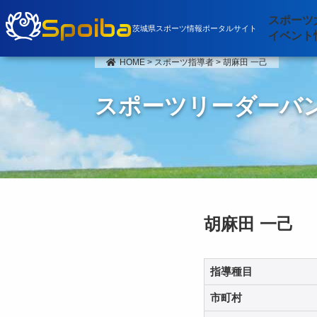
Spoiba
スポーツ
茨城県スポーツ情報ポータルサイト
イベント
HOME
>
スポーツ指導者
>
胡麻田 一己
スポーツリーダーバ
胡麻田 一己
指導種目
市町村