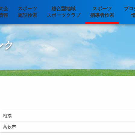
大会
スポーツ
総合型地域
スポーツ
プロ
情報
施設検索
スポーツクラブ
指導者検索
ンク
相撲
高萩市