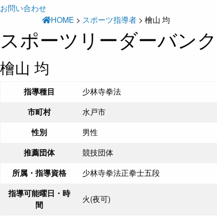
お問い合わせ
HOME
>
スポーツ指導者
>
檜山 均
スポーツリーダーバンク
檜山 均
指導種目
少林寺拳法
市町村
水戸市
性別
男性
推薦団体
競技団体
所属・指導資格
少林寺拳法正拳士五段
指導可能曜日・時
火(夜可)
間