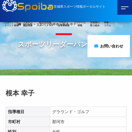
Spoiba
茨城県スポーツ情報ポータルサイト
スポーツ大会
スポーツ
総合型地域
スポーツ
プロチーム
茨城県の
特集・
HOME
>
スポーツ指導者
>
根本 幸子
イベント情報
施設検索
スポーツクラブ
指導者検索
情報
取り組み
コラム
スポーツリーダーバンク
お問い合わせ
根本 幸子
指導種目
グラウンド・ゴルフ
市町村
那珂市
性別
女性