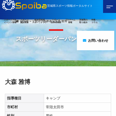
Spoiba
茨城県スポーツ情報ポータルサイト
スポーツ大会
スポーツ
総合型地域
スポーツ
プロチーム
茨城県の
特集・
HOME
>
スポーツ指導者
>
大森 雅博
イベント情報
施設検索
スポーツクラブ
指導者検索
情報
取り組み
コラム
スポーツリーダーバンク
お問い合わせ
大森 雅博
指導種目
キャンプ
市町村
常陸太田市
性別
男性